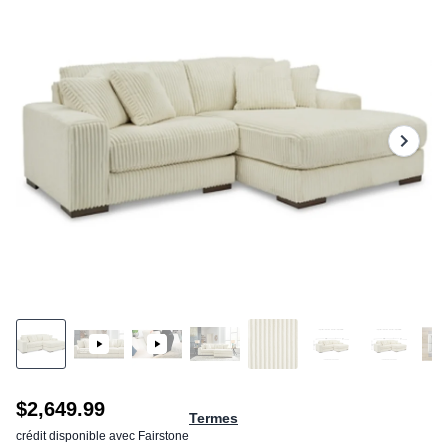
stars,
average
rating
value.
Read
196
Reviews.
Same
page
link.
$2,649.99
Termes
crédit disponible avec Fairstone