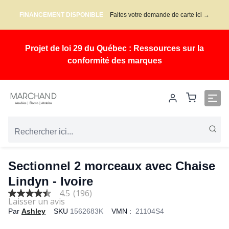
FINANCEMENT DISPONIBLE
Faites votre demande de carte ici →
Projet de loi 29 du Québec : Ressources sur la
conformité des marques
Sectionnel 2 morceaux avec Chaise
Lindyn - Ivoire
4.5
(196)
4.5
out
Par
Ashley
SKU
1562683K
VMN :
21104S4
of
5