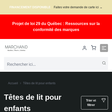
FINANCEMENT DISPONIBLE
Faites votre demande de carte ici →
Projet de loi 29 du Québec : Ressources sur la
conformité des marques
Accueil
Têtes de lit pour enfants
Têtes de lit pour
Trier et
filtrer
enfants