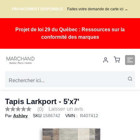
FINANCEMENT DISPONIBLE
Faites votre demande de carte ici →
Projet de loi 29 du Québec : Ressources sur la
conformité des marques
Tapis Larkport
- 5'x7'
(0)
No
Par
Ashley
SKU
1586742
VMN :
R407412
rating
value
Same
page
link.