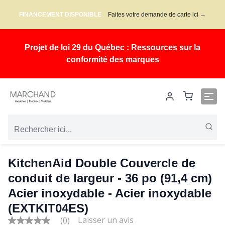
FINANCEMENT DISPONIBLE
Faites votre demande de carte ici →
Projet de loi 29 du Québec : Ressources sur la
conformité des marques
KitchenAid Double Couvercle de
conduit de largeur - 36 po (91,4 cm)
Acier inoxydable - Acier inoxydable
(EXTKIT04ES)
(0)
No