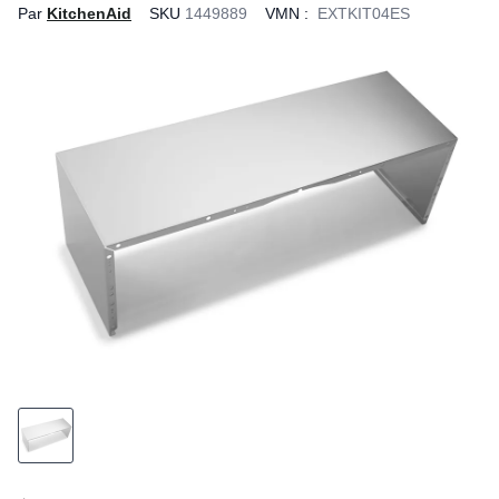
Par
KitchenAid
SKU
1449889
VMN :
EXTKIT04ES
rating
value
Same
page
link.