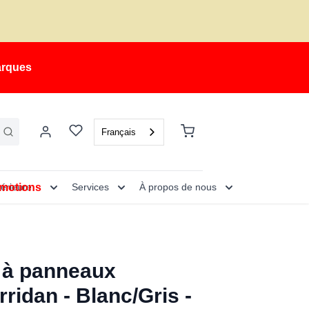
arques
Français
motions
térieure
Services
À propos de nous
t à panneaux
rridan - Blanc/Gris -