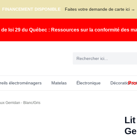
FINANCEMENT DISPONIBLE
Faites votre demande de carte ici →
t de loi 29 du Québec : Ressources sur la conformité des m
Pro
eils électroménagers
Matelas
Électronique
Décoration in
ux Gerridan - Blanc/Gris
Li
Ge