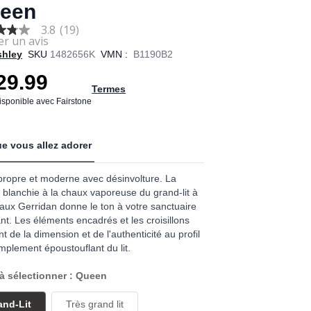
een
3.8
(19)
shley
SKU
1482656K
VMN :
B1190B2
29.99
Termes
age
disponible avec Fairstone
.
e vous allez adorer
ews.
e
propre et moderne avec désinvolture. La
on blanchie à la chaux vaporeuse du grand-lit à
ux Gerridan donne le ton à votre sanctuaire
nt. Les éléments encadrés et les croisillons
nt de la dimension et de l'authenticité au profil
implement époustouflant du lit.
 à sélectionner : Queen
and-Lit
Très grand lit