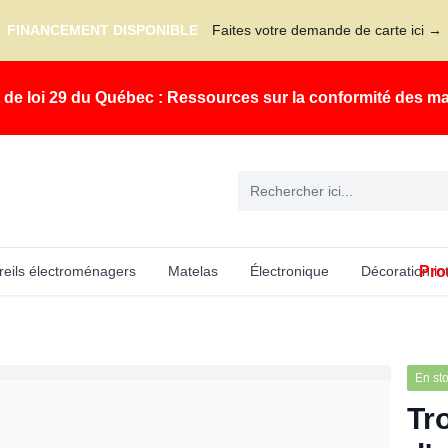
FINANCEMENT DISPONIBLE
Faites votre demande de carte ici →
t de loi 29 du Québec : Ressources sur la conformité des m
Pro
eils électroménagers
Matelas
Électronique
Décoration in
En st
Tr