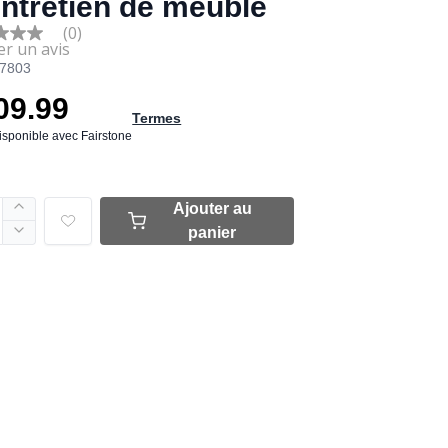
entretien de meuble
(0)
7803
e
09.99
Termes
disponible avec Fairstone
Ajouter au
panier