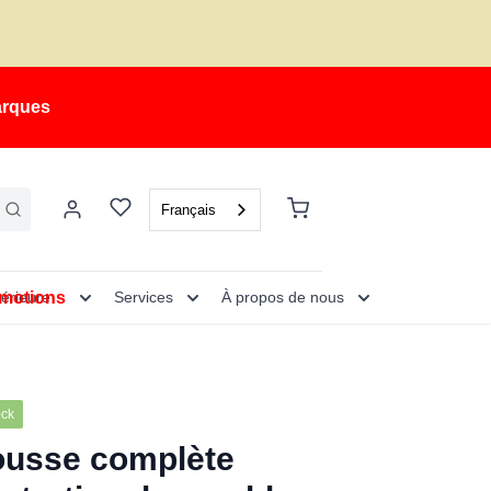
arques
Français
motions
térieure
Services
À propos de nous
ock
ousse complète