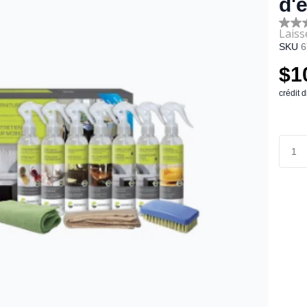
d'
No
rating
SKU
6
value
Sam
$1
page
link.
crédit 