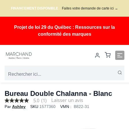
FINANCEMENT DISPONIBLE
Faites votre demande de carte ici →
Projet de loi 29 du Québec : Ressources sur la
conformité des marques
Bureau Double Chalanna - Blanc
5.0
(1)
5.0
Par
Ashley
SKU
1577360
VMN :
B822-31
out
of
5
stars,
average