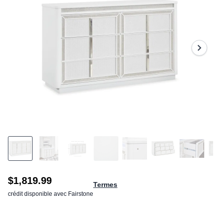
rating
value.
Read
a
Review.
Same
page
link.
$1,819.99
Termes
crédit disponible avec Fairstone