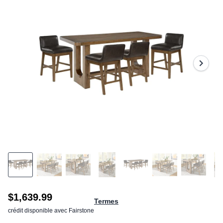
stars,
average
rating
value.
Read
7
Reviews.
Same
page
link.
$1,639.99
Termes
crédit disponible avec Fairstone