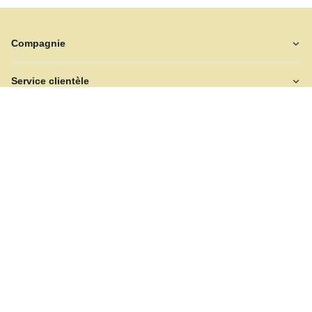
Compagnie
Service clientèle
Inspiration
Bulletin d'information
Soyez le premier à être informé de nos dernières nouvelles et
promotions.
S'abonner