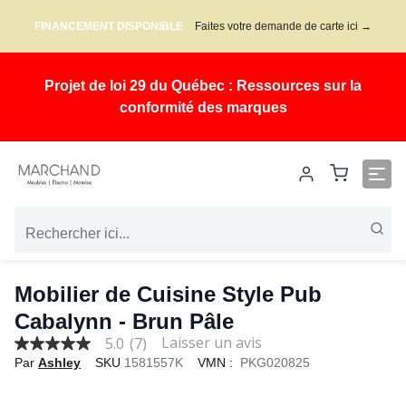
FINANCEMENT DISPONIBLE
Faites votre demande de carte ici →
Projet de loi 29 du Québec : Ressources sur la
conformité des marques
Mobilier de Cuisine Style Pub
Cabalynn - Brun Pâle
5.0
(7)
5.0
Par
Ashley
SKU
1581557K
VMN :
PKG020825
out
of
5