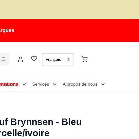
arques
Français
motions
térieure
Services
À propos de nous
uf Brynnsen - Bleu
celle/ivoire