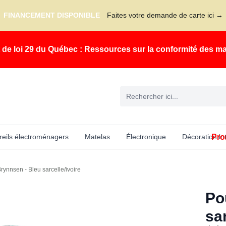
FINANCEMENT DISPONIBLE
Faites votre demande de carte ici →
t de loi 29 du Québec : Ressources sur la conformité des m
Pro
eils électroménagers
Matelas
Électronique
Décoration in
rynnsen - Bleu sarcelle/ivoire
Po
sar