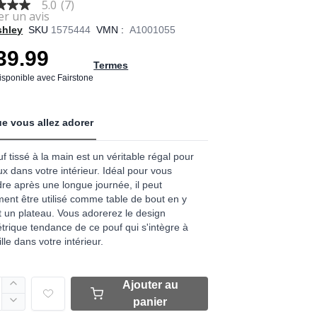
5.0
(7)
shley
SKU
1575444
VMN :
A1001055
39.99
Termes
age
disponible avec Fairstone
.
e vous allez adorer
ews.
e
f tissé à la main est un véritable régal pour
ux dans votre intérieur. Idéal pour vous
re après une longue journée, il peut
ent être utilisé comme table de bout en y
 un plateau. Vous adorerez le design
rique tendance de ce pouf qui s'intègre à
lle dans votre intérieur.
Ajouter au
panier