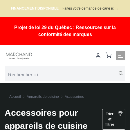
FINANCEMENT DISPONIBLE
Faites votre demande de carte ici →
Projet de loi 29 du Québec : Ressources sur la
conformité des marques
Accueil
Appareils de cuisine
Accessoires
Accessoires pour
Trier
et
appareils de cuisine
filtrer