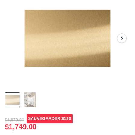
page
link.
SAUVEGARDER
$130
$1,879.00
$1,749.00