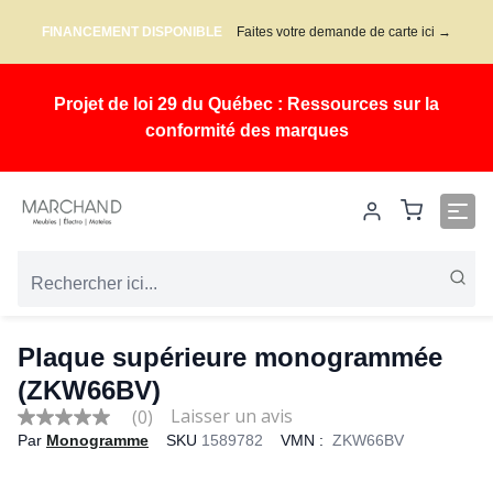
FINANCEMENT DISPONIBLE
Faites votre demande de carte ici →
Projet de loi 29 du Québec : Ressources sur la
conformité des marques
Plaque supérieure monogrammée
(ZKW66BV)
(0)
No
Par
Monogramme
SKU
1589782
VMN :
ZKW66BV
rating
value
Same