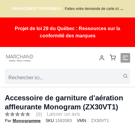
FINANCEMENT DISPONIBLE
Faites votre demande de carte ici →
Projet de loi 29 du Québec : Ressources sur la
conformité des marques
Accessoire de garniture d'aération
affleurante Monogram (ZX30VT1)
(0)
No
Par
Monogramme
SKU
1582083
VMN :
ZX30VT1
rating
value
Same