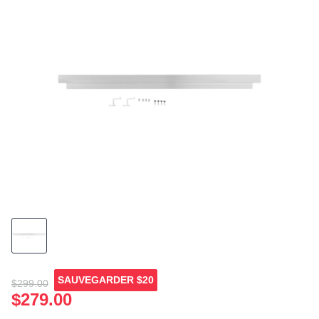
page
link.
SAUVEGARDER
$20
$299.00
$279.00