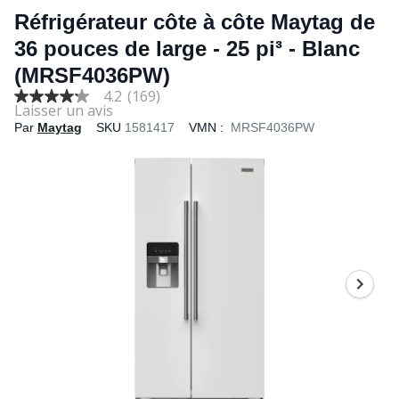
Réfrigérateur côte à côte Maytag de
36 pouces de large - 25 pi³ - Blanc
(MRSF4036PW)
4.2
(169)
4.2
out
Par
Maytag
SKU
1581417
VMN :
MRSF4036PW
of
5
stars,
average
rating
value.
Read
169
Reviews.
Same
page
link.