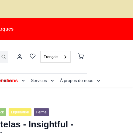
arques
Français
motions
térieure
Services
À propos de nous
ock
Liquidation
Ferme
elas - Insightful -