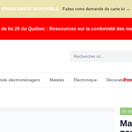
FINANCEMENT DISPONIBLE
Faites votre demande de carte ici →
t de loi 29 du Québec : Ressources sur la conformité des m
Pro
eils électroménagers
Matelas
Électronique
Décoration in
En st
Mat