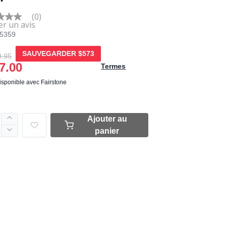
'
(0)
5359
e
SAUVEGARDER
$573
9.95
7.00
Termes
disponible avec Fairstone
Ajouter au
panier