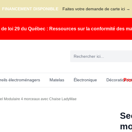
FINANCEMENT DISPONIBLE
Faites votre demande de carte ici →
t de loi 29 du Québec : Ressources sur la conformité des m
Pro
eils électroménagers
Matelas
Électronique
Décoration in
nel Modulaire 4 morceaux avec Chaise LadyMae
Se
mo