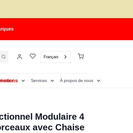
arques
Français
motions
térieure
Services
À propos de nous
ctionnel Modulaire 4
rceaux avec Chaise