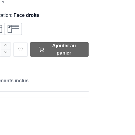
r ?
tation:
Face droite
Ajouter au
panier
ments inclus