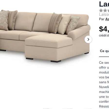
La
No
rating
Par
A
value
Sam
$4
page
link.
crédit 
Ce qu
Ce sec
offrir
modula
vos be
sans f
Nuvell
machin
une to
confèr
Résis