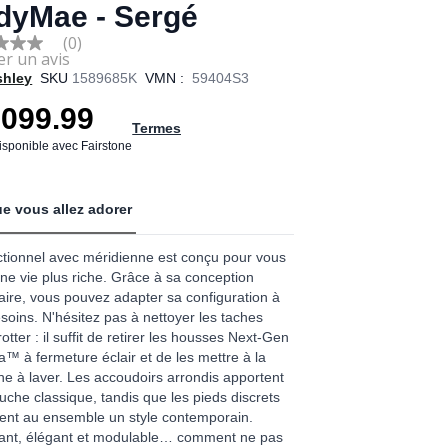
dyMae - Sergé
(0)
shley
SKU
1589685K
VMN :
59404S3
e
,099.99
Termes
disponible avec Fairstone
e vous allez adorer
tionnel avec méridienne est conçu pour vous
 une vie plus riche. Grâce à sa conception
ire, vous pouvez adapter sa configuration à
soins. N'hésitez pas à nettoyer les taches
rotter : il suffit de retirer les housses Next-Gen
a™ à fermeture éclair et de les mettre à la
e à laver. Les accoudoirs arrondis apportent
uche classique, tandis que les pieds discrets
ent au ensemble un style contemporain.
tant, élégant et modulable… comment ne pas