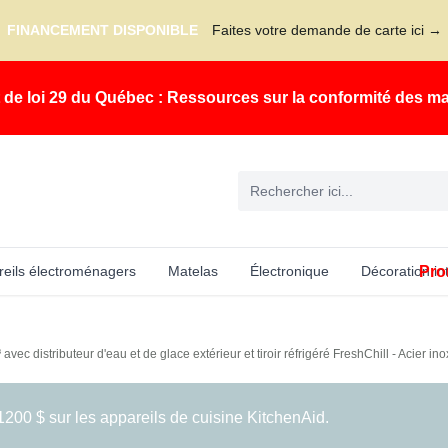
FINANCEMENT DISPONIBLE
Faites votre demande de carte ici →
t de loi 29 du Québec : Ressources sur la conformité des m
Pro
eils électroménagers
Matelas
Électronique
Décoration in
 avec distributeur d'eau et de glace extérieur et tiroir réfrigéré FreshChill - Acie
200 $ sur les appareils de cuisine KitchenAid.