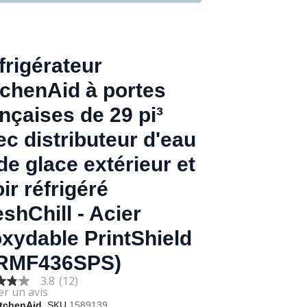
frigérateur
tchenAid à portes
ançaises de 29 pi³
ec distributeur d'eau
de glace extérieur et
oir réfrigéré
eshChill - Acier
oxydable PrintShield
RMF436SPS)
3.8
(12)
itchenAid
SKU
1589139