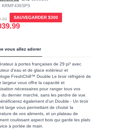
KRMF436SPS
age
SAUVEGARDER
$300
9.99
039.99
.
ews.
e
e vous allez adorer
érateur à portes françaises de 29 pi³ avec
buteur d'eau et de glace extérieur et
logie FreshChill™ Double Le tiroir réfrigéré de
 largeur vous offre la capacité et
nisation nécessaires pour ranger tous vos
 du dernier marché, sans les perdre de vue.
énéficierez également d'un Double - Un tiroir
éré large vous permettant de choisir la
ature de vos aliments, et un plateau de
ent coulissant aspect bois qui garde les plats
vice à portée de main.