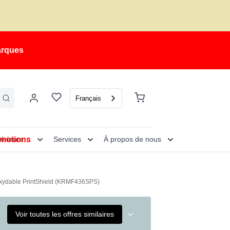
arques
Français
motions
térieure
Services
À propos de nous
r inoxydable PrintShield (KRMF436SPS)
Voir toutes les offres similaires