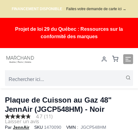
FINANCEMENT DISPONIBLE
Faites votre demande de carte ici →
Projet de loi 29 du Québec : Ressources sur la
conformité des marques
Plaque de Cuisson au Gaz 48"
JennAir (JGCP548HM) - Noir
4.7
(11)
4.7
out
Par
JennAir
SKU
1470090
VMN :
JGCP548HM
of
5