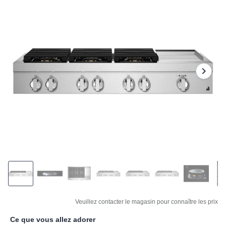
stars,
average
rating
value.
Read
11
Reviews.
Same
page
link.
Veuillez contacter le magasin pour connaître les prix
Ce que vous allez adorer