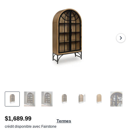
stars,
average
rating
value.
Read
a
Review.
Same
page
link.
$1,689.99
Termes
crédit disponible avec Fairstone