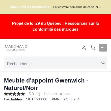
FINANCEMENT DISPONIBLE
Faites votre demande de carte ici →
Projet de loi 29 du Québec : Ressources sur la
conformité des marques
Meuble d'appoint Gwenwich -
Naturel/Noir
5.0
(1)
5.0
Par
Ashley
SKU
1589907
VMN :
A4000704
out
of
5