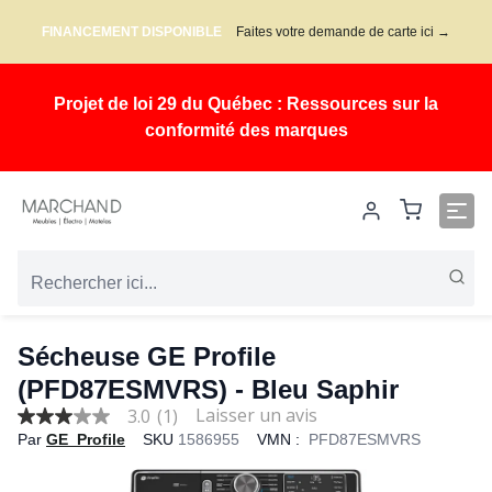
FINANCEMENT DISPONIBLE
Faites votre demande de carte ici →
Projet de loi 29 du Québec : Ressources sur la
conformité des marques
Sécheuse GE Profile
(PFD87ESMVRS) - Bleu Saphir
3.0
(1)
3.0
Par
GE Profile
SKU
1586955
VMN :
PFD87ESMVRS
out
of
5