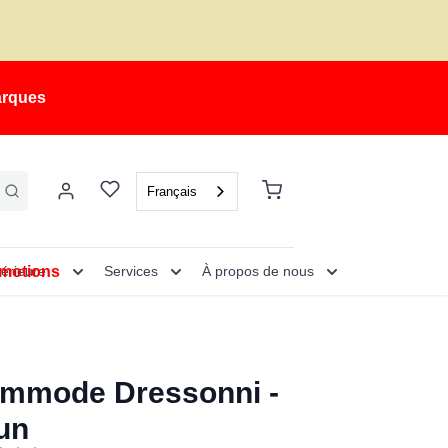
arques
Français
motions
térieure
Services
À propos de nous
mmode Dressonni -
un