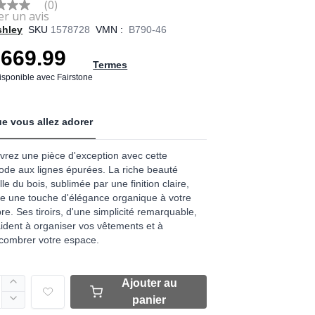
(0)
shley
SKU
1578728
VMN :
B790-46
e
,669.99
Termes
disponible avec Fairstone
e vous allez adorer
rez une pièce d'exception avec cette
de aux lignes épurées. La riche beauté
lle du bois, sublimée par une finition claire,
e une touche d'élégance organique à votre
e. Ses tiroirs, d'une simplicité remarquable,
ident à organiser vos vêtements et à
combrer votre espace.
Ajouter au
panier