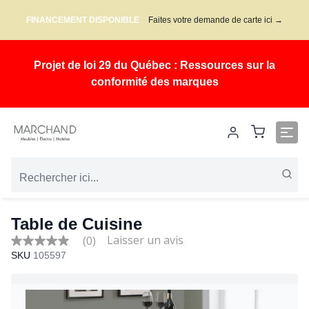
FINANCEMENT DISPONIBLE
Faites votre demande de carte ici →
Projet de loi 29 du Québec : Ressources sur la
conformité des marques
Table de Cuisine
(0)
No
SKU
105597
rating
value
Same
page
link.