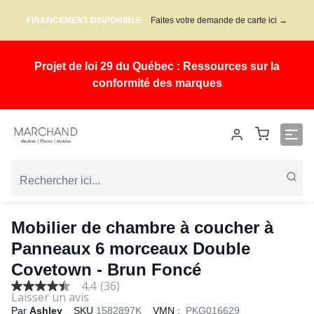
FINANCEMENT DISPONIBLE
Faites votre demande de carte ici →
Projet de loi 29 du Québec : Ressources sur la
conformité des marques
Mobilier de chambre à coucher à
Panneaux 6 morceaux Double
Covetown - Brun Foncé
4.4
(36)
4.4
out
Par
Ashley
SKU
1582897K
VMN :
PKG016629
of